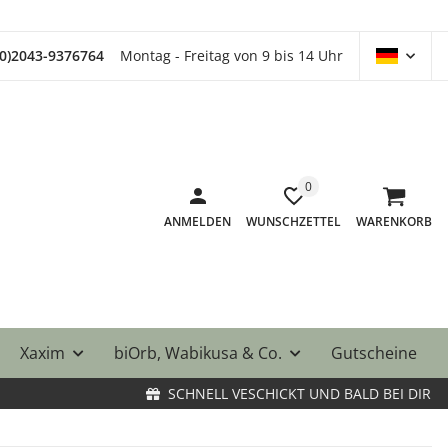
(0)2043-9376764
Montag - Freitag von 9 bis 14 Uhr
0
ANMELDEN
WUNSCHZETTEL
WARENKORB
Xaxim
biOrb, Wabikusa & Co.
Gutscheine
SCHNELL VESCHICKT UND BALD BEI DIR