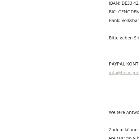
IBAN: DE33 42
BIC: GENODE
Bank: Volksba
Bitte geben S
PAYPAL KON
info@bens-jun
Weitere Antwo
Zudem können 
Freitag von 9 