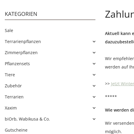
Zahlu
KATEGORIEN
Sale
Aktuell kann 
Terrarienpflanzen
dazuzubestell
Zimmerpflanzen
Wir empfehlen
Pflanzensets
werden auf Ih
Tiere
>>
Jetzt Wint
Zubehör
Terrarien
*****
Xaxim
Wie werden di
biOrb, Wabikusa & Co.
Wir versenden
Gutscheine
möglich.