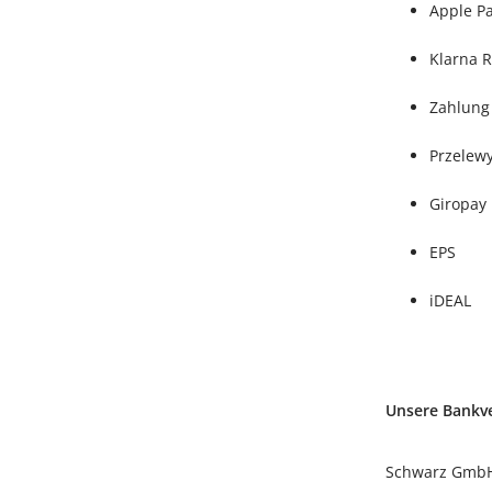
Apple P
Klarna R
Zahlung
Przelew
Giropay
EPS
iDEAL
Unsere Bankv
Schwarz GmbH