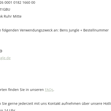
26 0001 0182 1660 00
M1GBU
nk Ruhr Mitte
ie folgenden Verwendungszweck an: Bens Jungle + Bestellnummer
TO
gle.de
rten finden Sie in unseren
FAQs
.
Sie gerne jederzeit mit uns Kontakt aufnehmen über unsere Hotl
bis 14 Uhr.