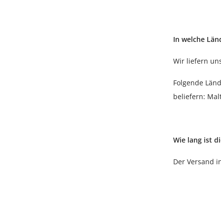
In welche Länd
Wir liefern un
Folgende Länd
beliefern: Ma
Wie lang ist d
Der Versand in