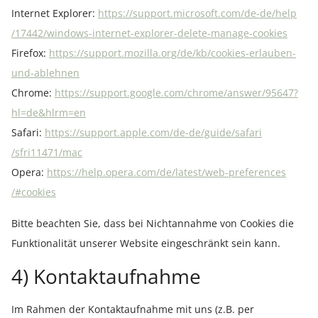
Internet Explorer:
https://support.microsoft.com
/de-de
/help
/17442
/windows-internet-explorer-delete-manage-cookies
Firefox:
https://support.mozilla.org
/de
/kb
/cookies-erlauben-
und-ablehnen
Chrome:
https://support.google.com
/chrome
/answer
/95647
?
hl=de
&hlrm=en
Safari:
https://support.apple.com
/de-de
/guide
/safari
/sfri11471
/mac
Opera:
https://help.opera.com
/de
/latest
/web-preferences
/#cookies
Bitte beachten Sie, dass bei Nichtannahme von Cookies die
Funktionalität unserer Website eingeschränkt sein kann.
4) Kontaktaufnahme
Im Rahmen der Kontaktaufnahme mit uns (z.B. per