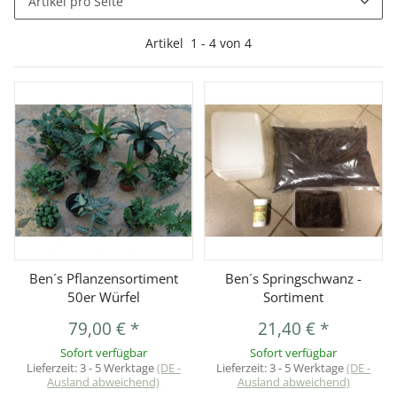
Artikel pro Seite
Artikel
1
-
4
von
4
Ben´s Pflanzensortiment
Ben´s Springschwanz -
50er Würfel
Sortiment
79,00 €
*
21,40 €
*
Sofort verfügbar
Sofort verfügbar
Lieferzeit:
3 - 5 Werktage
(DE -
Lieferzeit:
3 - 5 Werktage
(DE -
Ausland abweichend)
Ausland abweichend)