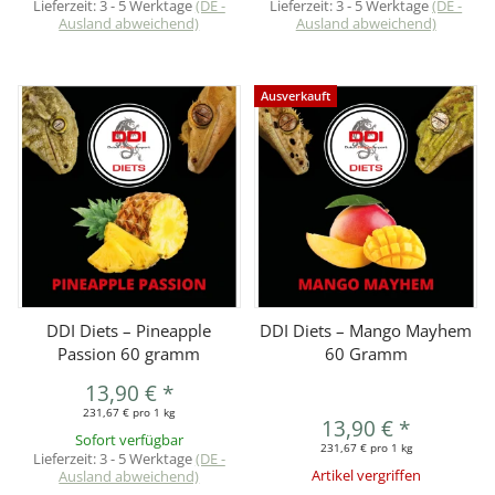
Lieferzeit:
3 - 5 Werktage
(DE -
Lieferzeit:
3 - 5 Werktage
(DE -
Ausland abweichend)
Ausland abweichend)
Ausverkauft
DDI Diets – Pineapple
DDI Diets – Mango Mayhem
Passion 60 gramm
60 Gramm
13,90 €
*
231,67 € pro 1 kg
13,90 €
*
Sofort verfügbar
231,67 € pro 1 kg
Lieferzeit:
3 - 5 Werktage
(DE -
Ausland abweichend)
Artikel vergriffen