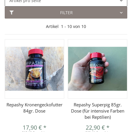
Artikel pro Seite
FILTER
Artikel
1
-
10
von
10
Repashy Kronengeckofutter
Repashy Superpig 85gr.
84gr. Dose
Dose (für intensive Farben
bei Reptilien)
17,90 €
*
22,90 €
*