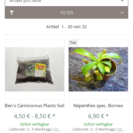
Artikel pro Seite
FILTER
Artikel
1
-
20
von
32
Top
Ben´s Carnivorous Plants Soil
Nepenthes spec. Borneo
4,50 €
-
8,50 €
*
6,90 €
*
Sofort verfügbar
Sofort verfügbar
Lieferzeit:
3 - 5 Werktage
(DE -
Lieferzeit:
3 - 5 Werktage
(DE -