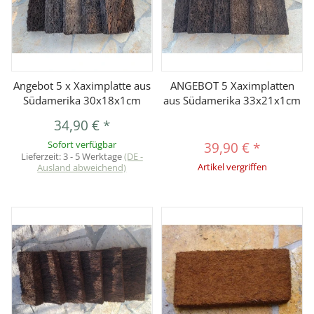
Angebot 5 x Xaximplatte aus
ANGEBOT 5 Xaximplatten
Südamerika 30x18x1cm
aus Südamerika 33x21x1cm
34,90 €
*
Sofort verfügbar
39,90 €
*
Lieferzeit:
3 - 5 Werktage
(DE -
Ausland abweichend)
Artikel vergriffen