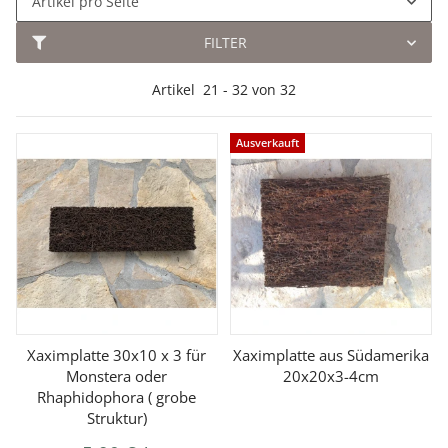
Artikel pro Seite
FILTER
Artikel
21
-
32
von
32
Ausverkauft
Xaximplatte 30x10 x 3 für
Xaximplatte aus Südamerika
Monstera oder
20x20x3-4cm
Rhaphidophora ( grobe
Struktur)