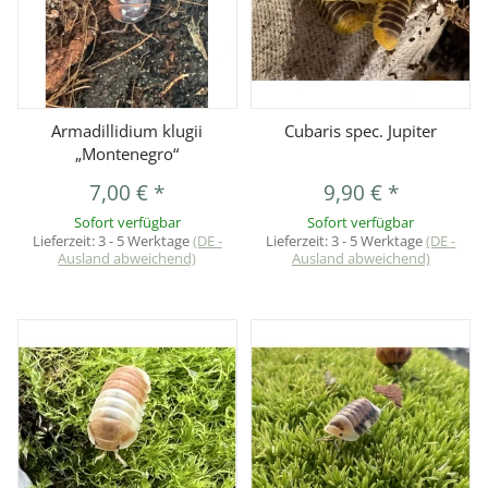
Armadillidium klugii
Cubaris spec. Jupiter
„Montenegro“
7,00 €
*
9,90 €
*
Sofort verfügbar
Sofort verfügbar
Lieferzeit:
3 - 5 Werktage
(DE -
Lieferzeit:
3 - 5 Werktage
(DE -
Ausland abweichend)
Ausland abweichend)