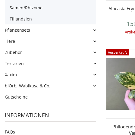
V
Samen/Rhizome
Alocasia Fry
Tillandsien
15
Pflanzensets
Artike
Tiere
Zubehör
Ausverkauft
Terrarien
Xaxim
biOrb, Wabikusa & Co.
Gutscheine
INFORMATIONEN
V
Philodend
FAQs
Va