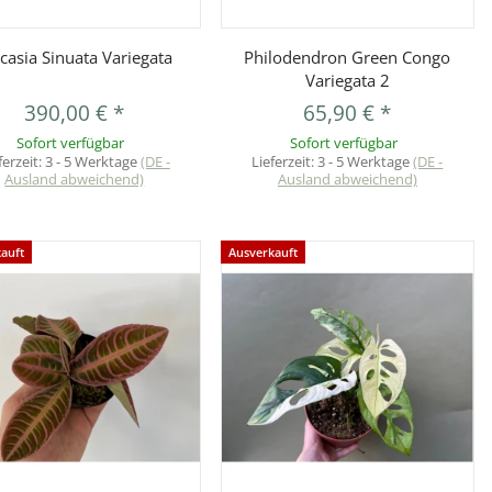
Vorschau
Vorschau
casia Sinuata Variegata
Philodendron Green Congo
Variegata 2
390,00 €
*
65,90 €
*
Sofort verfügbar
Sofort verfügbar
ferzeit:
3 - 5 Werktage
(DE -
Lieferzeit:
3 - 5 Werktage
(DE -
Ausland abweichend)
Ausland abweichend)
auft
Ausverkauft