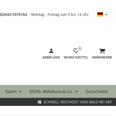
(0)2043-9376764
Montag - Freitag von 9 bis 14 Uhr
0
ANMELDEN
WUNSCHZETTEL
WARENKORB
Xaxim
biOrb, Wabikusa & Co.
Gutscheine
SCHNELL VESCHICKT UND BALD BEI DIR