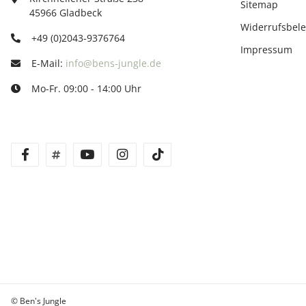
Sitemap
45966 Gladbeck
Widerrufsbel
+49 (0)2043-9376764
Impressum
E-Mail:
info@bens-jungle.de
Mo-Fr. 09:00 - 14:00 Uhr
facebook
twitter
youtube
instagram
tiktok
© Ben's Jungle