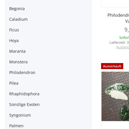
Begonia
V
Philodend
Caladium
V
9
Ficus
Sofor
Hoya
Lieferzeit:
3
Auslan
Maranta
Monstera
Ausverkauft
Philodendron
Pilea
Rhaphidophora
Sonstige Exoten
Syngonium
Palmen