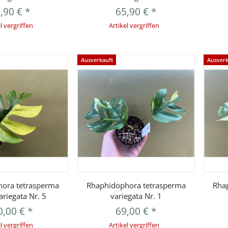
,90 €
*
65,90 €
*
l vergriffen
Artikel vergriffen
Ausverkauft
Ausverk
orschau
Vorschau
ora tetrasperma
Rhaphidophora tetrasperma
Rha
ariegata Nr. 5
variegata Nr. 1
0,00 €
*
69,00 €
*
l vergriffen
Artikel vergriffen