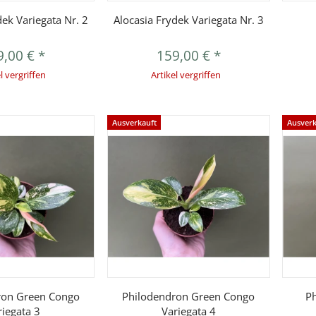
orschau
Vorschau
dek Variegata Nr. 2
Alocasia Frydek Variegata Nr. 3
9,00 €
*
159,00 €
*
l vergriffen
Artikel vergriffen
Ausverkauft
Ausverk
orschau
Vorschau
ron Green Congo
Philodendron Green Congo
P
riegata 3
Variegata 4