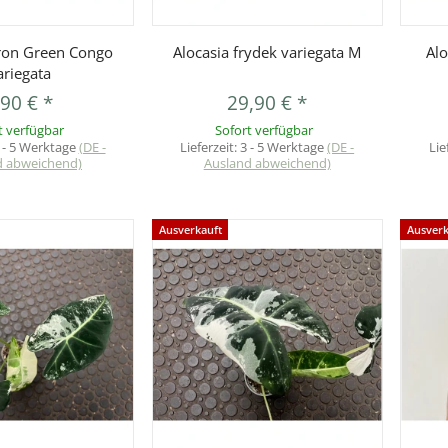
orschau
Vorschau
ron Green Congo
Alocasia frydek variegata M
Alo
ariegata
,90 €
*
29,90 €
*
t verfügbar
Sofort verfügbar
 - 5 Werktage
(DE -
Lieferzeit:
3 - 5 Werktage
(DE -
Lie
d abweichend)
Ausland abweichend)
Ausverkauft
Ausverk