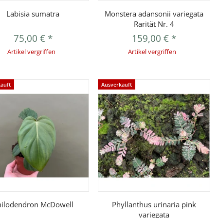
Vorschau
Vorschau
Labisia sumatra
Monstera adansonii variegata
Rarität Nr. 4
75,00 €
*
159,00 €
*
Artikel vergriffen
Artikel vergriffen
auft
Ausverkauft
Vorschau
Vorschau
hilodendron McDowell
Phyllanthus urinaria pink
variegata