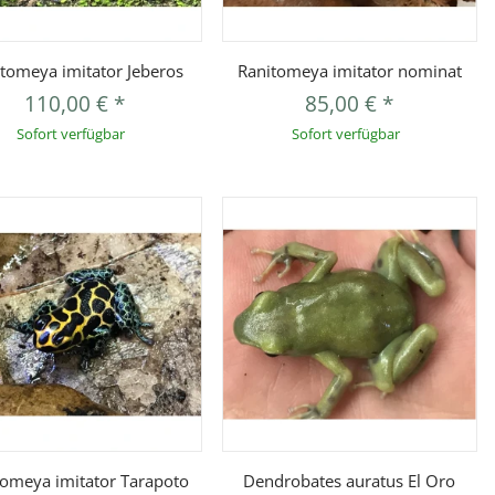
Vorschau
Vorschau
tomeya imitator Jeberos
Ranitomeya imitator nominat
110,00 €
*
85,00 €
*
Sofort verfügbar
Sofort verfügbar
Vorschau
Vorschau
tomeya imitator Tarapoto
Dendrobates auratus El Oro