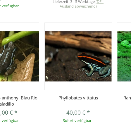
Lieferzeit:
3 - 5 Werktage
(DE -
t verfügbar
Ausland abweichend)
orschau
Vorschau
 anthonyi Blau Rio
Phyllobates vittatus
Ran
aladillo
,00 €
*
40,00 €
*
t verfügbar
Sofort verfügbar