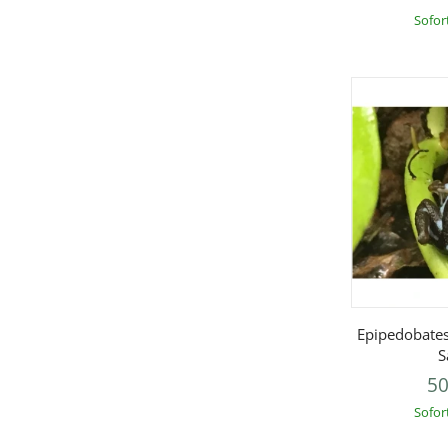
Sofor
V
Epipedobates
S
50
Sofor