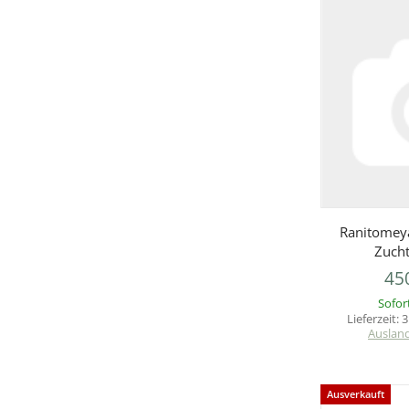
V
Ranitomeya
Zucht
45
Sofor
Lieferzeit:
3
Auslan
Ausverkauft