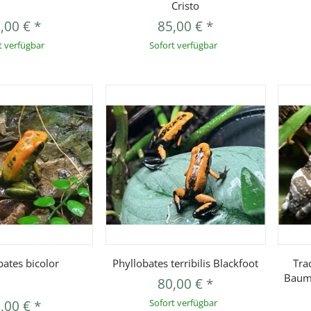
Cristo
,00 €
*
85,00 €
*
t verfügbar
Sofort verfügbar
orschau
Vorschau
bates bicolor
Phyllobates terribilis Blackfoot
Tra
Baum
80,00 €
*
,00 €
*
Sofort verfügbar