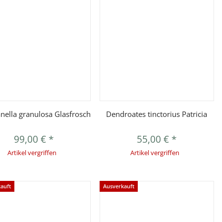
Vorschau
Vorschau
nella granulosa Glasfrosch
Dendroates tinctorius Patricia
99,00 €
*
55,00 €
*
Artikel vergriffen
Artikel vergriffen
auft
Ausverkauft