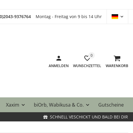
(0)2043-9376764
Montag - Freitag von 9 bis 14 Uhr
0
ANMELDEN
WUNSCHZETTEL
WARENKORB
Xaxim
biOrb, Wabikusa & Co.
Gutscheine
SCHNELL VESCHICKT UND BALD BEI DIR