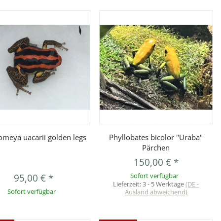
Vorschau
Vorschau
omeya uacarii golden legs
Phyllobates bicolor "Uraba"
Pärchen
150,00 €
*
95,00 €
*
Sofort verfügbar
Lieferzeit:
3 - 5 Werktage
(DE -
Sofort verfügbar
Ausland abweichend)