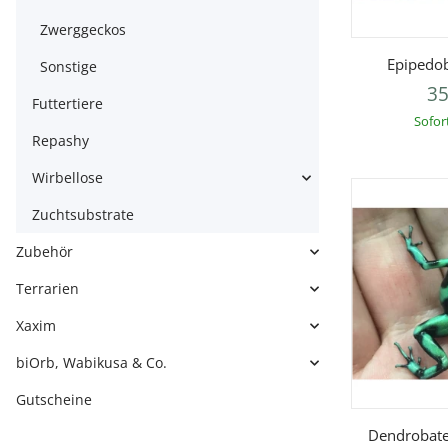
Zwerggeckos
V
Epipedob
Sonstige
35
Futtertiere
Sofor
Repashy
Wirbellose
Zuchtsubstrate
Zubehör
Terrarien
Xaxim
biOrb, Wabikusa & Co.
Gutscheine
V
Dendrobate