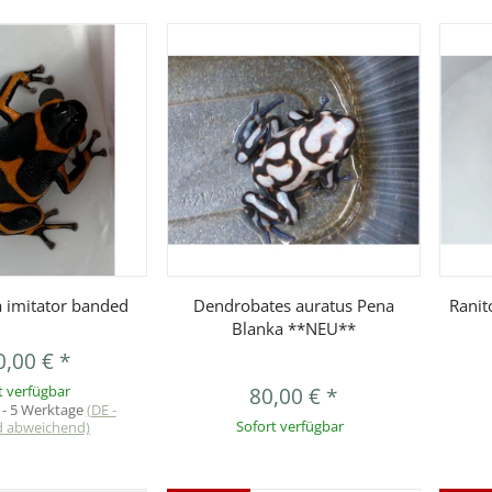
orschau
Vorschau
 imitator banded
Dendrobates auratus Pena
Ranit
Blanka **NEU**
0,00 €
*
t verfügbar
80,00 €
*
 - 5 Werktage
(DE -
d abweichend)
Sofort verfügbar