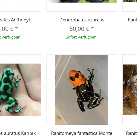
orschau
Vorschau
ates Anthonyi
Dendrobates azureus
Rani
,00 €
*
60,00 €
*
t verfügbar
Sofort verfügbar
orschau
Vorschau
s auratus Karibik
Ranitomeya fantastica Monte
Rani