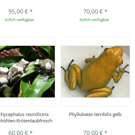
95,00 €
*
70,00 €
*
Sofort verfügbar
Sofort verfügbar
Vorschau
Vorschau
chycephalus resinifictrix
Phyllobates terribilis gelb
höhlen-Krötenlaubfrosch
60,00 €
*
70,00 €
*