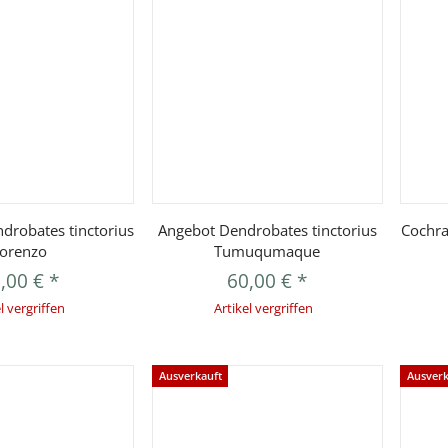
orschau
Vorschau
robates tinctorius
Angebot Dendrobates tinctorius
Cochra
orenzo
Tumuqumaque
,00 €
*
60,00 €
*
l vergriffen
Artikel vergriffen
Ausverkauft
Ausverk