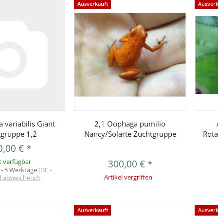
Ausverkauft
Ausverk
orschau
Vorschau
 variabilis Giant
2,1 Oophaga pumilio
gruppe 1,2
Nancy/Solarte Zuchtgruppe
Rota
0,00 €
*
t verfügbar
300,00 €
*
 - 5 Werktage
(DE -
d abweichend)
Artikel vergriffen
Ausverkauft
Ausverk