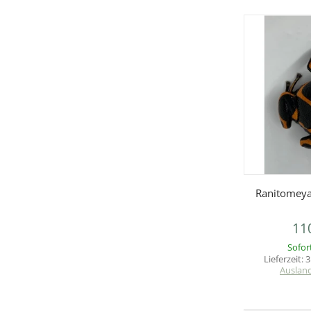
V
Ranitomeya
11
Sofor
Lieferzeit:
3
Auslan