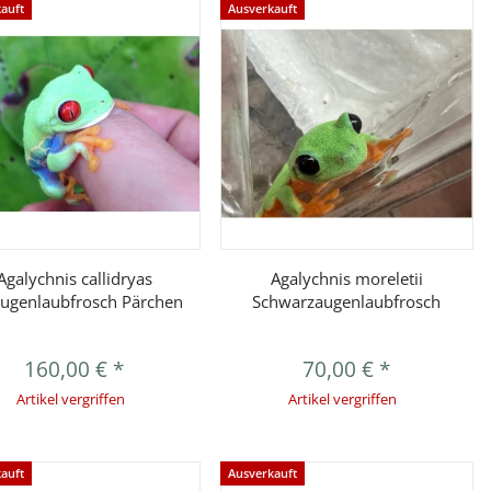
auft
Ausverkauft
Vorschau
Vorschau
Agalychnis callidryas
Agalychnis moreletii
ugenlaubfrosch Pärchen
Schwarzaugenlaubfrosch
160,00 €
*
70,00 €
*
Artikel vergriffen
Artikel vergriffen
auft
Ausverkauft