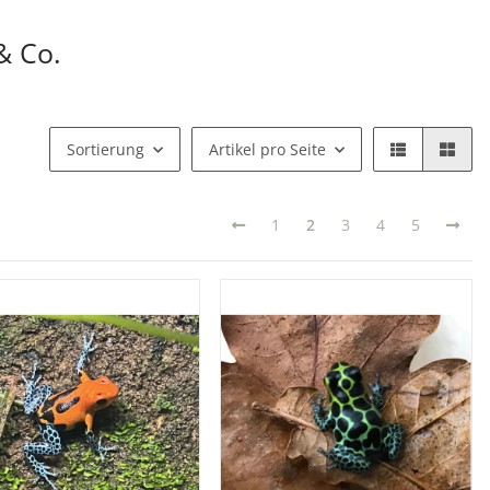
& Co.
Sortierung
Artikel pro Seite
1
2
3
4
5