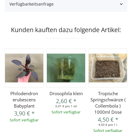
Verfügbarkeitsanfrage
Kunden kauften dazu folgende Artikel:
Philodendron
Drosophila klein
Tropische
erubescens
Springschwänze (
2,60 €
*
Babyplant
Collembola )
0,01 € pro 1 ml
1000ml Dose
3,90 €
*
Sofort verfügbar
4,50 €
*
Sofort verfügbar
4,50 € pro 1 l
Sofort verfügbar