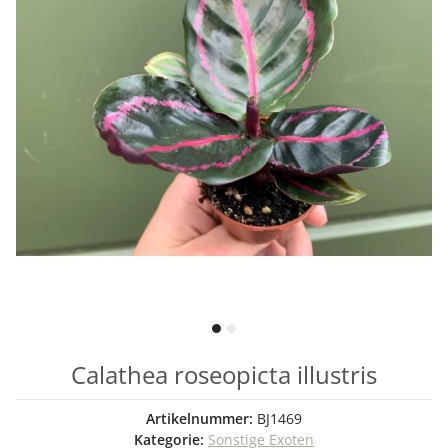
Calathea roseopicta illustris
Artikelnummer:
BJ1469
Kategorie:
Sonstige Exoten