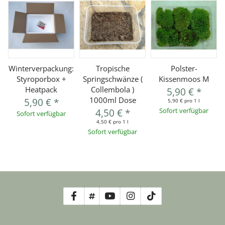
Winterverpackung:
Tropische
Polster-
Styroporbox +
Springschwänze (
Kissenmoos M
Heatpack
Collembola )
5,90 €
*
1000ml Dose
5,90 €
*
5,90 € pro 1 l
4,50 €
*
Sofort verfügbar
Sofort verfügbar
4,50 € pro 1 l
Sofort verfügbar