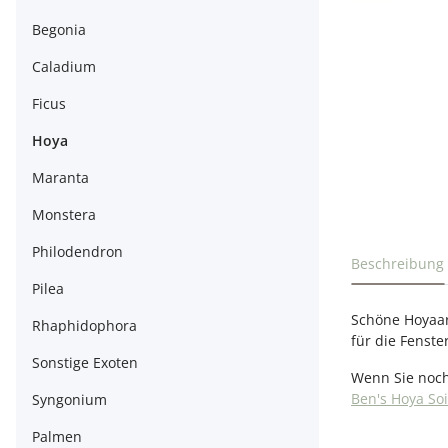
Begonia
Caladium
Ficus
Hoya
Maranta
Monstera
Philodendron
weitere Regi
Beschreibung
Pilea
Schöne Hoyaart
Rhaphidophora
für die Fenst
Sonstige Exoten
Wenn Sie noch
Ben's Hoya Soi
Syngonium
Palmen