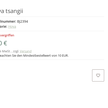
a tsangii
elnummer:
BJ2394
orie:
Hoya
 vergriffen
0 €
% MwSt. , zzgl.
Versand
beachten Sie den Mindestbestellwert von 10 EUR.