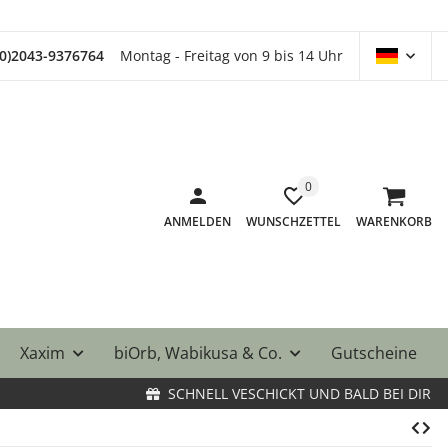
(0)2043-9376764
Montag - Freitag von 9 bis 14 Uhr
0
ANMELDEN
WUNSCHZETTEL
WARENKORB
Xaxim
biOrb, Wabikusa & Co.
Gutscheine
SCHNELL VESCHICKT UND BALD BEI DIR