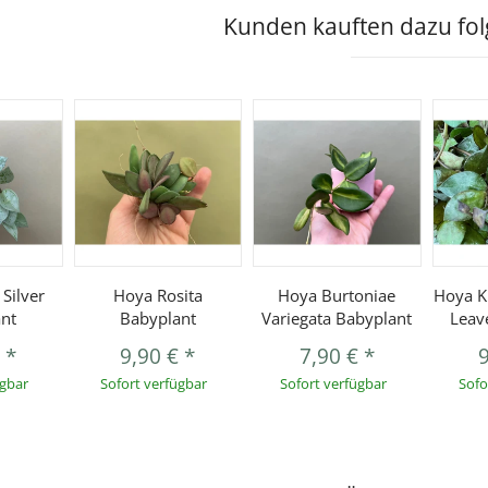
Kunden kauften dazu folg
Silver
Hoya Rosita
Hoya Burtoniae
Hoya K
nt
Babyplant
Variegata Babyplant
Leav
€
*
9,90 €
*
7,90 €
*
ügbar
Sofort verfügbar
Sofort verfügbar
Sofo