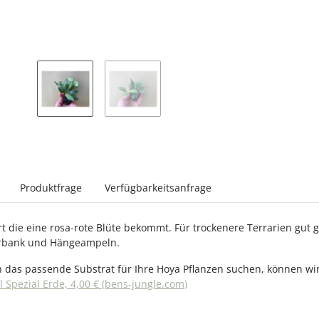
sterkarten anzeigen
Produktfrage
Verfügbarkeitsanfrage
 die eine rosa-rote Blüte bekommt. Für trockenere Terrarien gut ge
erbank und Hängeampeln.
 das passende Substrat für Ihre Hoya Pflanzen suchen, können w
l Spezial Erde, 4,00 € (bens-jungle.com)