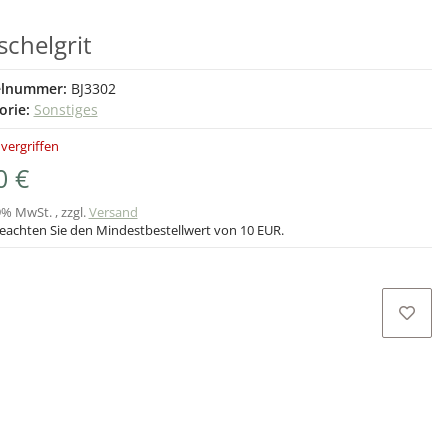
chelgrit
elnummer:
BJ3302
orie:
Sonstiges
 vergriffen
0 €
9% MwSt. , zzgl.
Versand
beachten Sie den Mindestbestellwert von 10 EUR.