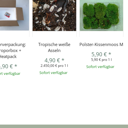
rverpackung:
Tropische weiße
Polster-Kissenmoos M
roporbox +
Asseln
5,90 €
*
Heatpack
4,90 €
*
5,90 € pro 1 l
5,90 €
*
2.450,00 € pro 1 l
Sofort verfügbar
Sofort verfügbar
rt verfügbar