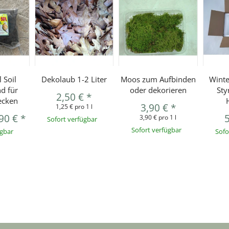
 Soil
Dekolaub 1-2 Liter
Moos zum Aufbinden
Winte
d für
oder dekorieren
Sty
2,50 €
*
ecken
3,90 €
*
1,25 € pro 1 l
,90 €
*
3,90 € pro 1 l
Sofort verfügbar
Sofort verfügbar
ügbar
Sofo