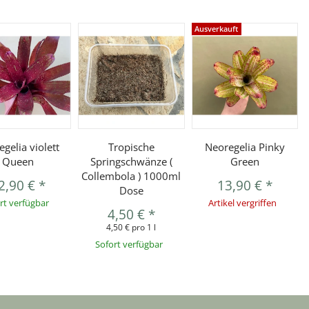
Ausverkauft
gelia violett
Tropische
Neoregelia Pinky
Queen
Springschwänze (
Green
Collembola ) 1000ml
2,90 €
*
13,90 €
*
Dose
rt verfügbar
Artikel vergriffen
4,50 €
*
4,50 € pro 1 l
Sofort verfügbar