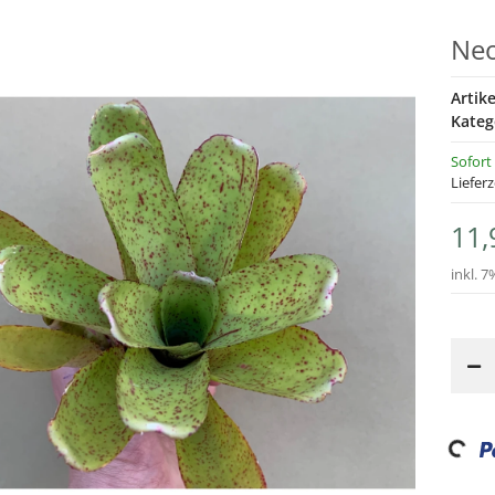
Neo
Artik
Kateg
Sofort
Lieferz
11,
inkl. 7
Loadin