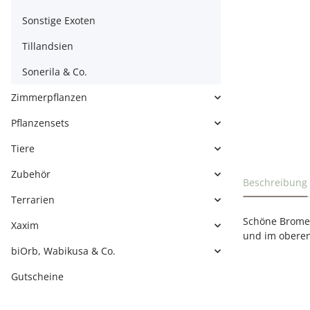
Sonstige Exoten
Tillandsien
Sonerila & Co.
Zimmerpflanzen
Pflanzensets
Tiere
Zubehör
weitere Regi
Beschreibung
Terrarien
Schöne Bromel
Xaxim
und im oberen 
biOrb, Wabikusa & Co.
Gutscheine