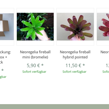
ckung:
Neoregelia fireball
Neoregelia fireball
Neore
ox +
mini (bromelie)
hybrid pointed
ck
5,90 €
*
11,50 €
*
1
€
*
Sofort verfügbar
Sofort verfügbar
Sofo
ügbar