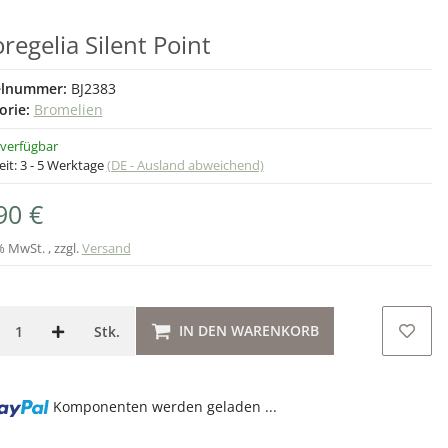
regelia Silent Point
elnummer:
BJ2383
orie:
Bromelien
 verfügbar
eit:
3 - 5 Werktage
(DE - Ausland abweichend)
90 €
% MwSt. , zzgl.
Versand
IN DEN WARENKORB
Stk.
g...
Komponenten werden geladen ...