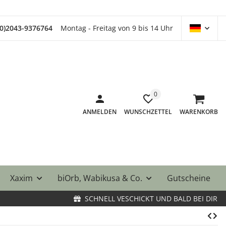
(0)2043-9376764
Montag - Freitag von 9 bis 14 Uhr
0
ANMELDEN
WUNSCHZETTEL
WARENKORB
Xaxim
biOrb, Wabikusa & Co.
Gutscheine
SCHNELL VESCHICKT UND BALD BEI DIR