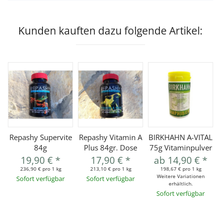
Kunden kauften dazu folgende Artikel:
Repashy Supervite
Repashy Vitamin A
BIRKHAHN A-VITAL
84g
Plus 84gr. Dose
75g Vitaminpulver
19,90 €
*
17,90 €
*
ab
14,90 €
*
236,90 € pro 1 kg
213,10 € pro 1 kg
198,67 € pro 1 kg
Weitere Variationen
Sofort verfügbar
Sofort verfügbar
erhältlich.
Sofort verfügbar