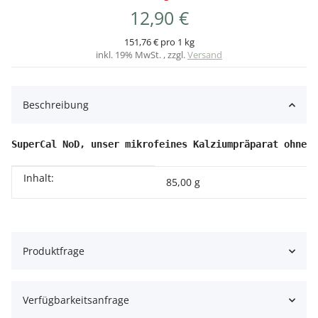
12,90 €
151,76 € pro 1 kg
inkl. 19% MwSt. , zzgl.
Versand
Beschreibung
SuperCal NoD, unser mikrofeines Kalziumpräparat ohne V
Inhalt:
Produkteigenschaft
Wert
85,00 g
Produktfrage
Verfügbarkeitsanfrage