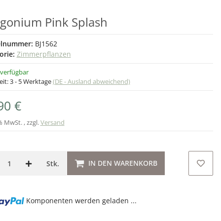
gonium Pink Splash
elnummer:
BJ1562
orie:
Zimmerpflanzen
 verfügbar
eit:
3 - 5 Werktage
(DE - Ausland abweichend)
90 €
% MwSt. , zzgl.
Versand
IN DEN WARENKORB
Stk.
g...
Komponenten werden geladen ...