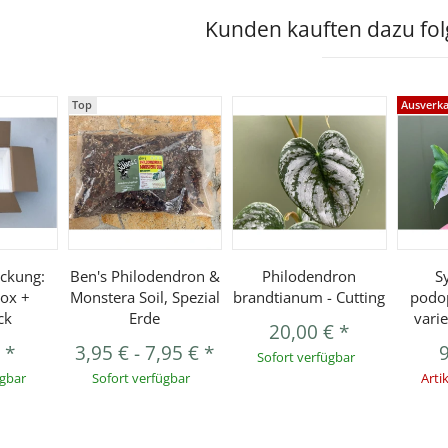
Kunden kauften dazu folg
Top
Ausverka
ckung:
Ben's Philodendron &
Philodendron
S
ox +
Monstera Soil, Spezial
brandtianum - Cutting
podo
ck
Erde
vari
20,00 €
*
€
*
3,95 €
-
7,95 €
*
Sofort verfügbar
ügbar
Sofort verfügbar
Arti