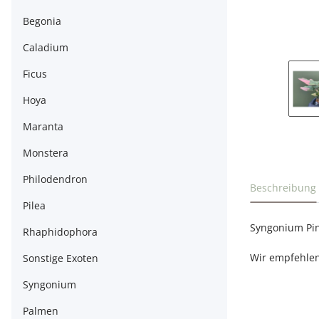
Begonia
Caladium
Ficus
Hoya
Maranta
Monstera
Philodendron
weitere Regi
Beschreibung
Pilea
Syngonium Pin
Rhaphidophora
Wir empfehlen
Sonstige Exoten
Syngonium
Palmen