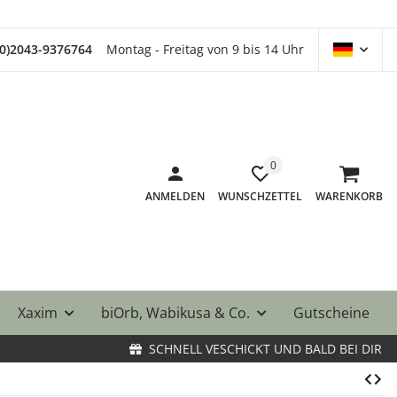
(0)2043-9376764
Montag - Freitag von 9 bis 14 Uhr
0
ANMELDEN
WUNSCHZETTEL
WARENKORB
Xaxim
biOrb, Wabikusa & Co.
Gutscheine
SCHNELL VESCHICKT UND BALD BEI DIR