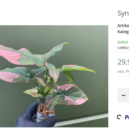
Syn
Artik
Kateg
Sofort
Lieferz
29,
inkl. 7
Loadin