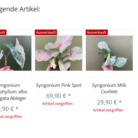
ende Artikel:
uft
Ausverkauft
Ausverkauft
yngonium
Syngonium Pink Spot
Syngonium Milk
phyllum albo
Confetti
69,90 €
*
egata Ableger
29,90 €
*
Artikel vergriffen
9,90 €
*
Artikel vergriffen
kel vergriffen