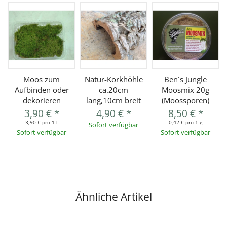
Moos zum
Natur-Korkhöhle
Ben´s Jungle
Aufbinden oder
ca.20cm
Moosmix 20g
dekorieren
lang,10cm breit
(Moossporen)
3,90 €
*
4,90 €
*
8,50 €
*
3,90 € pro 1 l
0,42 € pro 1 g
Sofort verfügbar
Sofort verfügbar
Sofort verfügbar
Ähnliche Artikel