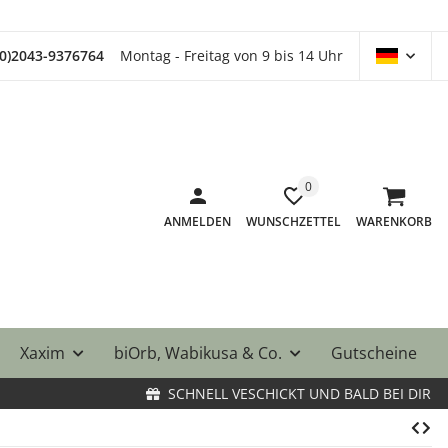
(0)2043-9376764
Montag - Freitag von 9 bis 14 Uhr
0
ANMELDEN
WUNSCHZETTEL
WARENKORB
Xaxim
biOrb, Wabikusa & Co.
Gutscheine
SCHNELL VESCHICKT UND BALD BEI DIR