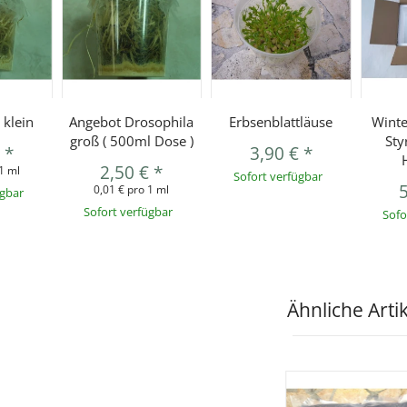
 klein
Angebot Drosophila
Erbsenblattläuse
Winte
groß ( 500ml Dose )
Sty
€
*
3,90 €
*
2,50 €
*
1 ml
Sofort verfügbar
0,01 € pro 1 ml
ügbar
Sofort verfügbar
Sofo
Ähnliche Arti