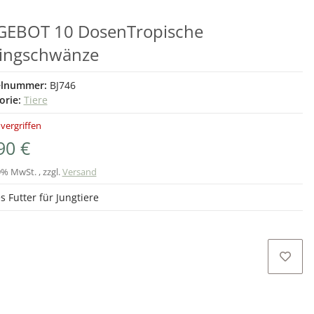
EBOT 10 DosenTropische
ingschwänze
elnummer:
BJ746
orie:
Tiere
 vergriffen
90 €
9% MwSt. , zzgl.
Versand
s Futter für Jungtiere