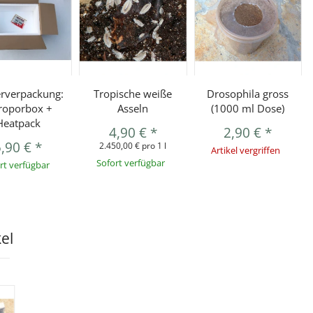
rverpackung:
Tropische weiße
Drosophila gross
roporbox +
Asseln
(1000 ml Dose)
Heatpack
4,90 €
*
2,90 €
*
5,90 €
*
2.450,00 € pro 1 l
Artikel vergriffen
Sofort verfügbar
rt verfügbar
kel