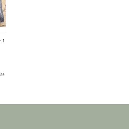
e 1
age