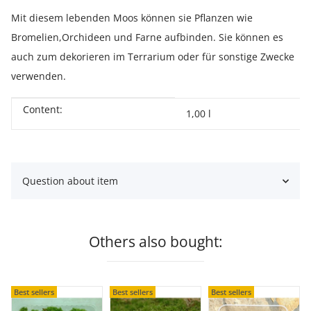
Mit diesem lebenden Moos können sie Pflanzen wie
Bromelien,Orchideen und Farne aufbinden. Sie können es
auch zum dekorieren im Terrarium oder für sonstige Zwecke
verwenden.
Content:
Item information
Value
1,00 l
Question about item
Others also bought:
Best sellers
Best sellers
Best sellers