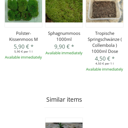
Polster-
Sphagnummoos
Tropische
Kissenmoos M
1000ml
Springschwänze (
Collembola )
5,90 €
*
9,90 €
*
1000ml Dose
5,90 € per 1 l
Available immediately
Available immediately
4,50 €
*
4,50 € per 1 l
Available immediately
Similar items