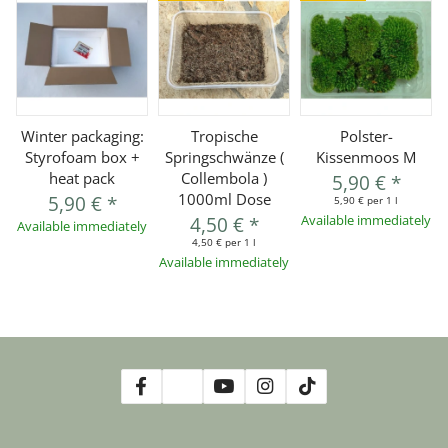
Winter packaging:
Tropische
Polster-
Styrofoam box +
Springschwänze (
Kissenmoos M
heat pack
Collembola )
5,90 €
*
1000ml Dose
5,90 €
*
5,90 € per 1 l
4,50 €
*
Available immediately
Available immediately
4,50 € per 1 l
Available immediately