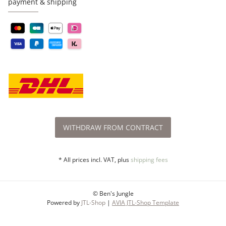
payment & shipping
WITHDRAW FROM CONTRACT
* All prices incl. VAT, plus
shipping fees
© Ben's Jungle
Powered by
JTL-Shop
|
AVIA JTL-Shop Template