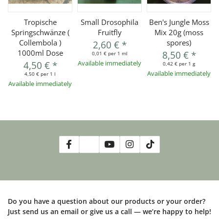
Tropische
Small Drosophila
Ben's Jungle Moss
Springschwänze (
Fruitfly
Mix 20g (moss
Collembola )
spores)
2,60 €
*
1000ml Dose
8,50 €
*
0,01 € per 1 ml
4,50 €
*
Available immediately
0,42 € per 1 g
Available immediately
4,50 € per 1 l
Available immediately
Do you have a question about our products or your order?
Just send us an email or give us a call — we’re happy to help!