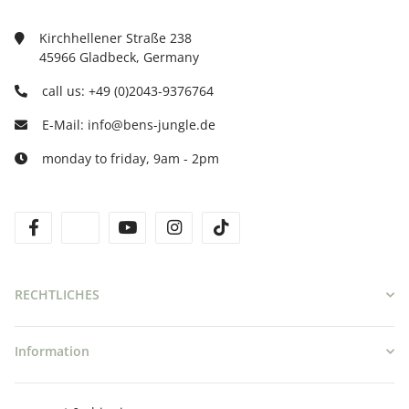
Kirchhellener Straße 238
45966 Gladbeck, Germany
call us: +49 (0)2043-9376764
E-Mail: info@bens-jungle.de
monday to friday, 9am - 2pm
facebook
twitter
youtube
instagram
tiktok
RECHTLICHES
Information