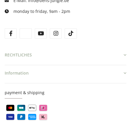
E-Mail: info@bens-jungle.de
monday to friday, 9am - 2pm
facebook
twitter
youtube
instagram
tiktok
RECHTLICHES
Information
payment & shipping