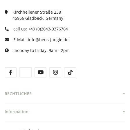
Kirchhellener Straße 238
45966 Gladbeck, Germany
call us: +49 (0)2043-9376764
E-Mail: info@bens-jungle.de
monday to friday, 9am - 2pm
facebook
twitter
youtube
instagram
tiktok
RECHTLICHES
Information