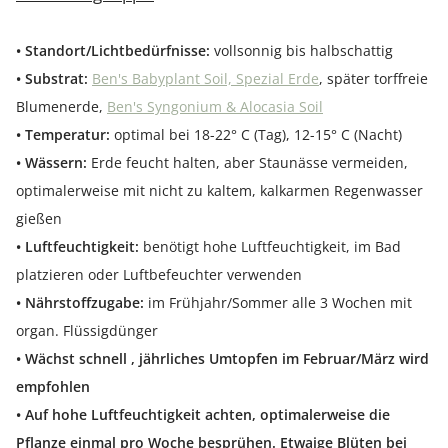
• Standort/Lichtbedürfnisse:
vollsonnig bis halbschattig
• Substrat:
Ben's Babyplant Soil, Spezial Erde
, später torffreie
Blumenerde,
Ben's Syngonium & Alocasia Soil
• Temperatur:
optimal bei 18-22° C (Tag), 12-15° C (Nacht)
• Wässern:
Erde feucht halten, aber Staunässe vermeiden,
optimalerweise mit nicht zu kaltem, kalkarmen Regenwasser
gießen
• Luftfeuchtigkeit:
benötigt hohe Luftfeuchtigkeit, im Bad
platzieren oder Luftbefeuchter verwenden
• Nährstoffzugabe:
im Frühjahr/Sommer alle 3 Wochen mit
organ. Flüssigdünger
• Wächst schnell , jährliches Umtopfen im Februar/März wird
empfohlen
• Auf hohe Luftfeuchtigkeit achten, optimalerweise die
Pflanze einmal pro Woche besprühen. Etwaige Blüten bei