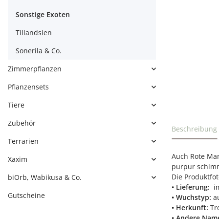
Sonstige Exoten
Tillandsien
Sonerila & Co.
Zimmerpflanzen
Pflanzensets
Tiere
Zubehör
weitere Regi
Beschreibung
Terrarien
Auch Rote Mamb
Xaxim
purpur schimm
Die Produktfot
biOrb, Wabikusa & Co.
• Lieferung:
i
Gutscheine
• Wuchstyp:
au
• Herkunft:
Tr
• Andere Nam