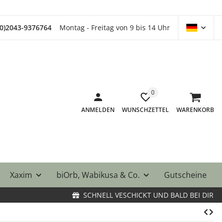
(0)2043-9376764
Montag - Freitag von 9 bis 14 Uhr
0
ANMELDEN
WUNSCHZETTEL
WARENKORB
Xaxim
biOrb, Wabikusa & Co.
Gutscheine
SCHNELL VESCHICKT UND BALD BEI DIR