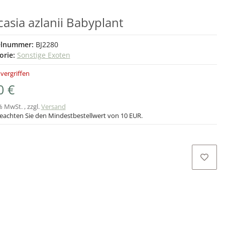
casia azlanii Babyplant
elnummer:
BJ2280
orie:
Sonstige Exoten
 vergriffen
0 €
% MwSt. , zzgl.
Versand
beachten Sie den Mindestbestellwert von 10 EUR.