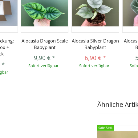
ckung:
Alocasia Dragon Scale
Alocasia Silver Dragon
Alocas
ox +
Babyplant
Babyplant
B
ck
9,90 €
*
6,90 €
*
€
*
Sofort verfügbar
Sofort verfügbar
Sofo
ügbar
Ähnliche Arti
Sale 54%