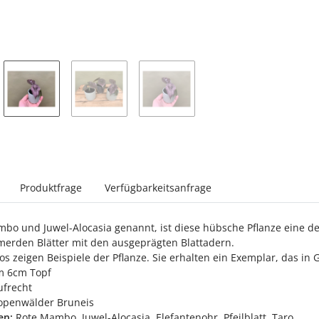
sterkarten anzeigen
Produktfrage
Verfügbarkeitsanfrage
o und Juwel-Alocasia genannt, ist diese hübsche Pflanze eine der 
erden Blätter mit den ausgeprägten Blattadern.
os zeigen Beispiele der Pflanze. Sie erhalten ein Exemplar, das i
m 6cm Topf
frecht
openwälder Bruneis
en:
Rote Mambo, Juwel-Alocasia, Elefantenohr, Pfeilblatt, Taro