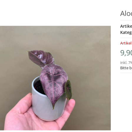
Alo
Artik
Kateg
Artikel
9,9
inkl. 7
Bitte 