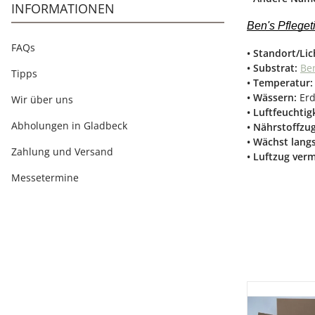
INFORMATIONEN
Ben's Pfleget
FAQs
• Standort/Lic
• Substrat:
Ben
Tipps
• Temperatur:
• Wässern:
Erd
Wir über uns
• Luftfeuchtig
Abholungen in Gladbeck
• Nährstoffzu
• Wächst lang
Zahlung und Versand
• Luftzug ver
Messetermine