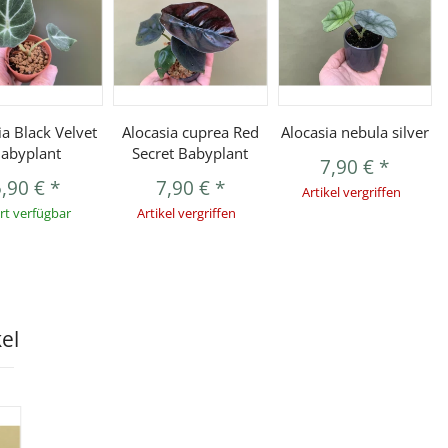
ia Black Velvet
Alocasia cuprea Red
Alocasia nebula silver
abyplant
Secret Babyplant
7,90 €
*
5,90 €
*
7,90 €
*
Artikel vergriffen
rt verfügbar
Artikel vergriffen
kel