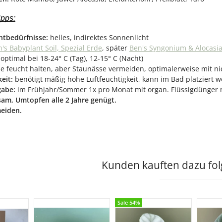
ipps:
htbedürfnisse:
helles, indirektes Sonnenlicht
's Babyplant Soil, Spezial Erde
, später
Ben's Syngonium & Alocasia
optimal bei 18-24° C (Tag), 12-15° C (Nacht)
e feucht halten, aber Staunässe vermeiden, optimalerweise mit n
keit:
benötigt mäßig hohe Luftfeuchtigkeit, kann im Bad platziert 
gabe:
im Frühjahr/Sommer 1x pro Monat mit organ. Flüssigdünger
sam, Umtopfen alle 2 Jahre genügt.
meiden.
Kunden kauften dazu folg
Sale 54%